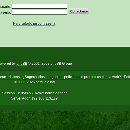
suario:
raseña:
He olvidado mi contraseña
owered by
phpBB
© 2001, 2002 phpBB Group
racterísticas
-
¿Sugerencias, preguntas, peticiones o problemas con la web?
-
Enl
© 2000-2026 comunio.net
Session ID: 05fl4b61p2ovr8ndlecloanghr
Server Addr: 192.168.113.119