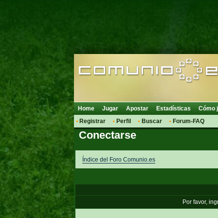
Home
Jugar
Apostar
Estadísticas
Cómo j
Registrar
Perfil
Buscar
Forum-FAQ
Conectarse
Índice del Foro Comunio.es
Por favor, in