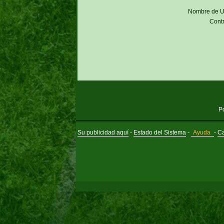
Nombre de U
Cont
P
Su publicidad aquí
-
Estado del Sistema
-
Ayuda
-
Ca