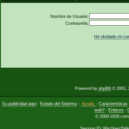
Nombre de Usuario:
Contraseña:
He olvidado mi co
Powered by
phpBB
© 2001, 
Su publicidad aquí
-
Estado del Sistema
-
Ayuda
-
Características
web?
-
Enlaces
-
© 2000-2026 comu
Session ID: 86ic0neq7b6