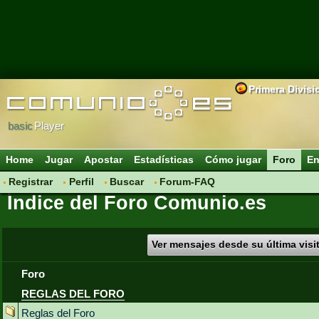
Primera Divisi
basic
Player
Home
Jugar
Apostar
Estadísticas
Cómo jugar
Foro
En
Registrar
Perfil
Buscar
Forum-FAQ
Índice del Foro Comunio.es
Ver mensajes desde su última visi
Foro
REGLAS DEL FORO
Reglas del Foro