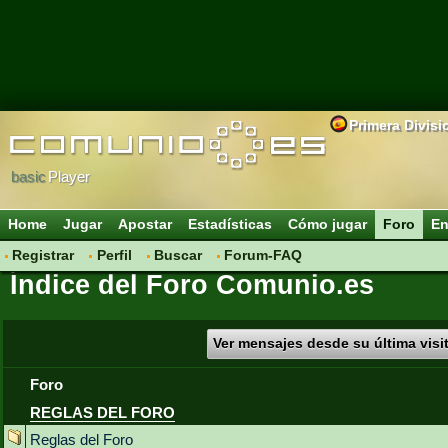
Primera Divisi
basic
Player
Home
Jugar
Apostar
Estadísticas
Cómo jugar
Foro
En
Registrar
Perfil
Buscar
Forum-FAQ
Índice del Foro Comunio.es
Ver mensajes desde su última visi
Foro
REGLAS DEL FORO
Reglas del Foro