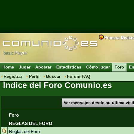
Primera Divisi
basic
Player
Home
Jugar
Apostar
Estadísticas
Cómo jugar
Foro
En
Registrar
Perfil
Buscar
Forum-FAQ
Índice del Foro Comunio.es
Ver mensajes desde su última visi
Foro
REGLAS DEL FORO
Reglas del Foro