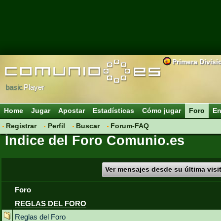
Primera Divisi
basic
Player
Home
Jugar
Apostar
Estadísticas
Cómo jugar
Foro
En
Registrar
Perfil
Buscar
Forum-FAQ
Índice del Foro Comunio.es
Ver mensajes desde su última visi
Foro
REGLAS DEL FORO
Reglas del Foro