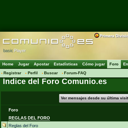
Primera Divisi
basic
Player
Home
Jugar
Apostar
Estadísticas
Cómo jugar
Foro
En
Registrar
Perfil
Buscar
Forum-FAQ
Índice del Foro Comunio.es
Ver mensajes desde su última visi
Foro
REGLAS DEL FORO
Reglas del Foro