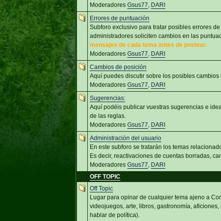
Moderadores
Gsus77
,
DARI
Errores de puntuación
Subforo exclusivo para tratar posibles errores de
administradores soliciten cambios en las puntu
mensajes de cada tema antes de postear.
Moderadores
Gsus77
,
DARI
Cambios de posición
Aquí puedes discutir sobre los posibles cambios
Moderadores
Gsus77
,
DARI
Sugerencias:
Aquí podéis publicar vuestras sugerencias e id
de las reglas.
Moderadores
Gsus77
,
DARI
Administración del usuario
En este subforo se tratarán los temas relacionado
Es decir, reactivaciones de cuentas borradas, cam
Moderadores
Gsus77
,
DARI
OFF TOPIC
Off Topic
Lugar para opinar de cualquier tema ajeno a Com
videojuegos, arte, libros, gastronomía, aficiones,
hablar de política).