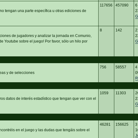
117656
457090
6
no tengan una parte específica u otras ediciones de
2
G
8
142
2
ciones de jugadores y analizar la jornada en Comunio,
2
e Youtube sobre el juego! Por favor, sólo un hilo por
G
756
58557
4
eas y de selecciones
0
R
1059
11303
2
ros datos de interés estadístico que tengan que ver con el
2
G
46281
156625
3
ncontréis en el juego y las dudas que tengáis sobre el
1
J