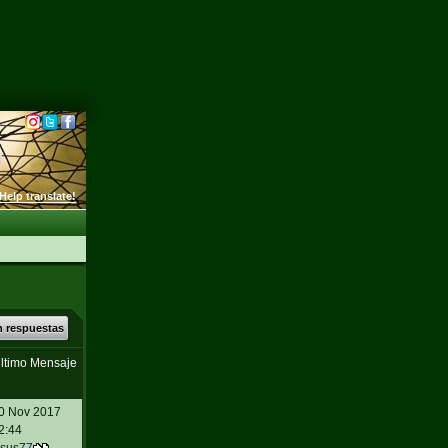
Help translate!
n respuestas
ltimo Mensaje
0 Nov 2017
2:44