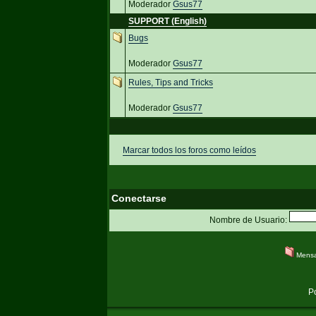
Moderador
Gsus77
SUPPORT (English)
Bugs
Moderador
Gsus77
Rules, Tips and Tricks
Moderador
Gsus77
Marcar todos los foros como leídos
Conectarse
Nombre de Usuario:
Mensa
P