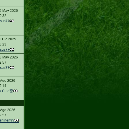
5 May 2026
0:32
sus77
1 Dic 2025
8:23
sus77
3 May 2026
2:57
sus77
 Ago 2026
9:14
u Cule🏆
 Ago 2026
9:57
eninentry