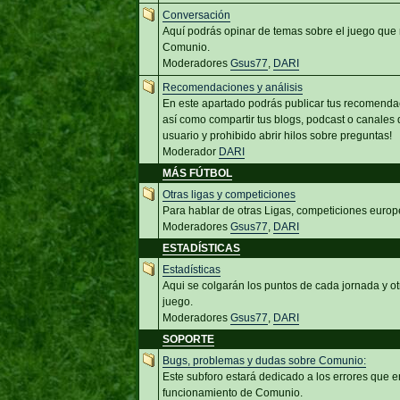
Conversación
Aquí podrás opinar de temas sobre el juego que 
Comunio.
Moderadores
Gsus77
,
DARI
Recomendaciones y análisis
En este apartado podrás publicar tus recomenda
así como compartir tus blogs, podcast o canales d
usuario y prohibido abrir hilos sobre preguntas!
Moderador
DARI
MÁS FÚTBOL
Otras ligas y competiciones
Para hablar de otras Ligas, competiciones europ
Moderadores
Gsus77
,
DARI
ESTADÍSTICAS
Estadísticas
Aqui se colgarán los puntos de cada jornada y ot
juego.
Moderadores
Gsus77
,
DARI
SOPORTE
Bugs, problemas y dudas sobre Comunio:
Este subforo estará dedicado a los errores que e
funcionamiento de Comunio.