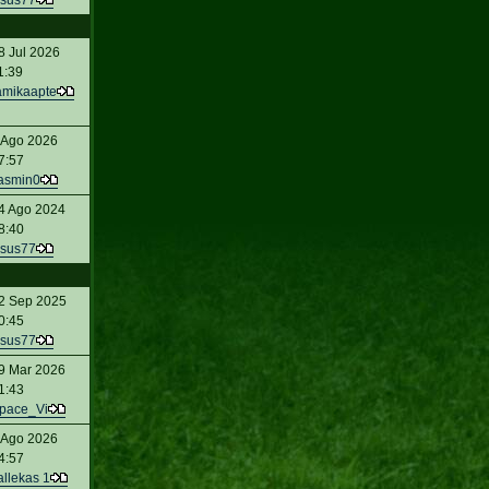
sus77
8 Jul 2026
1:39
amikaapte
 Ago 2026
7:57
asmin0
4 Ago 2024
8:40
sus77
2 Sep 2025
0:45
sus77
9 Mar 2026
1:43
pace_Vi
 Ago 2026
4:57
allekas 1