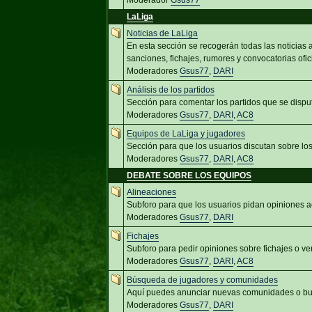
Moderador
Gsus77
LaLiga
Noticias de LaLiga
En esta sección se recogerán todas las noticias
sanciones, fichajes, rumores y convocatorias ofic
Moderadores
Gsus77
,
DARI
Análisis de los partidos
Sección para comentar los partidos que se dispu
Moderadores
Gsus77
,
DARI
,
AC8
Equipos de LaLiga y jugadores
Sección para que los usuarios discutan sobre lo
Moderadores
Gsus77
,
DARI
,
AC8
DEBATE SOBRE LOS EQUIPOS
Alineaciones
Subforo para que los usuarios pidan opiniones a
Moderadores
Gsus77
,
DARI
Fichajes
Subforo para pedir opiniones sobre fichajes o ve
Moderadores
Gsus77
,
DARI
,
AC8
Búsqueda de jugadores y comunidades
Aquí puedes anunciar nuevas comunidades o bus
Moderadores
Gsus77
,
DARI