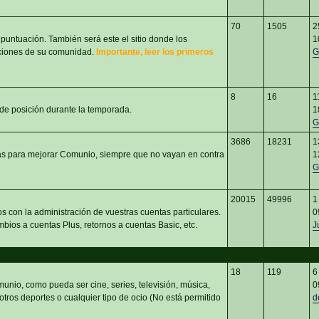
70
1505
2
 puntuación. También será este el sitio donde los
1
aciones de su comunidad.
Importante, leer los primeros
G
8
16
1
 de posición durante la temporada.
1
G
3686
18231
1
eas para mejorar Comunio, siempre que no vayan en contra
1
G
20015
49996
1
s con la administración de vuestras cuentas particulares.
0
bios a cuentas Plus, retornos a cuentas Basic, etc.
J
18
119
6
unio, como pueda ser cine, series, televisión, música,
0
 otros deportes o cualquier tipo de ocio (No está permitido
d