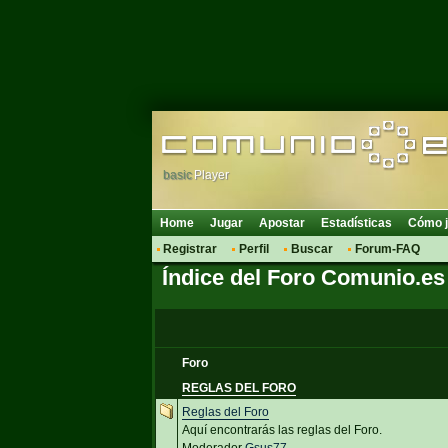
basic
Player
Home
Jugar
Apostar
Estadísticas
Cómo j
Registrar
Perfil
Buscar
Forum-FAQ
Índice del Foro Comunio.es
Foro
REGLAS DEL FORO
Reglas del Foro
Aquí encontrarás las reglas del Foro.