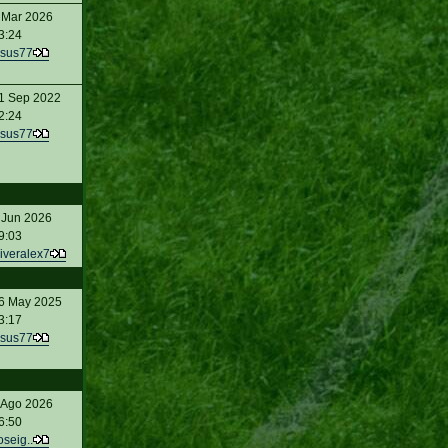
 Mar 2026
3:24
sus77
1 Sep 2022
2:24
sus77
 Jun 2026
9:03
iveralex7
6 May 2025
3:17
sus77
 Ago 2026
6:50
oseig..