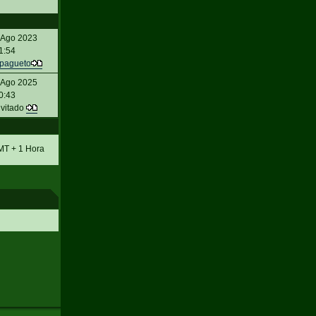
 Ago 2023
1:54
pagueto
 Ago 2025
0:43
nvitado
MT + 1 Hora