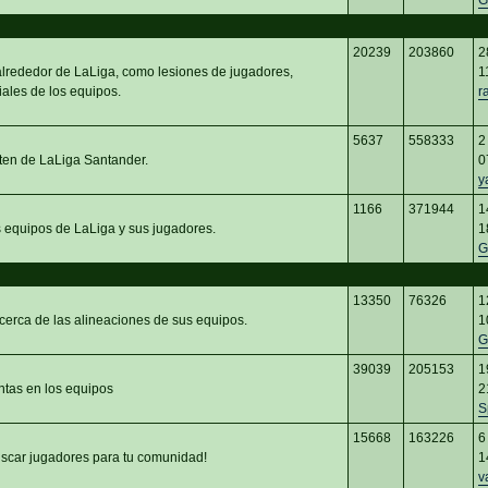
G
20239
203860
2
 alrededor de LaLiga, como lesiones de jugadores,
1
iales de los equipos.
r
5637
558333
2
ten de LaLiga Santander.
0
y
1166
371944
1
s equipos de LaLiga y sus jugadores.
1
G
13350
76326
1
cerca de las alineaciones de sus equipos.
1
G
39039
205153
1
ntas en los equipos
2
S
15668
163226
6
car jugadores para tu comunidad!
1
v