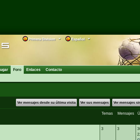
Primera Division
Español
ugar
Foro
Enlaces
Contacto
Ver mensajes desde su última visita
Ver sus mensajes
Ver mensajes si
Temas
Mensajes
Ú
3
3
3
2