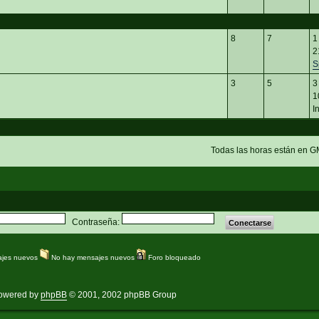
8
7
1
2
S
3
5
3
1
I
Todas las horas están en G
Contraseña:
jes nuevos
No hay mensajes nuevos
Foro bloqueado
owered by
phpBB
© 2001, 2002 phpBB Group