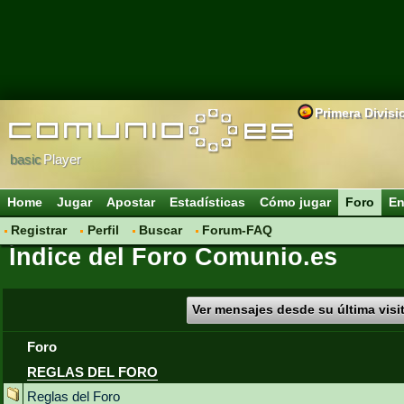
Primera Divisi
basic
Player
Home
Jugar
Apostar
Estadísticas
Cómo jugar
Foro
En
Registrar
Perfil
Buscar
Forum-FAQ
Índice del Foro Comunio.es
Ver mensajes desde su última visi
Foro
REGLAS DEL FORO
Reglas del Foro