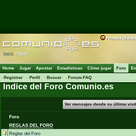
Primera Divisi
basic
Player
Home
Jugar
Apostar
Estadísticas
Cómo jugar
Foro
En
Registrar
Perfil
Buscar
Forum-FAQ
Índice del Foro Comunio.es
Ver mensajes desde su última visi
Foro
REGLAS DEL FORO
Reglas del Foro