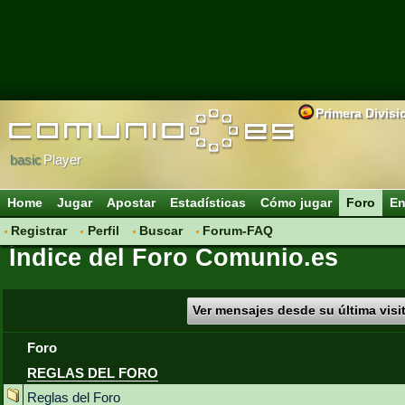
Primera Divisi
basic
Player
Home
Jugar
Apostar
Estadísticas
Cómo jugar
Foro
En
Registrar
Perfil
Buscar
Forum-FAQ
Índice del Foro Comunio.es
Ver mensajes desde su última visi
Foro
REGLAS DEL FORO
Reglas del Foro