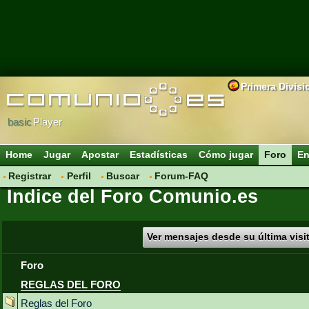
Primera Divisi
basic
Player
Home
Jugar
Apostar
Estadísticas
Cómo jugar
Foro
En
Registrar
Perfil
Buscar
Forum-FAQ
Índice del Foro Comunio.es
Ver mensajes desde su última visi
Foro
REGLAS DEL FORO
Reglas del Foro