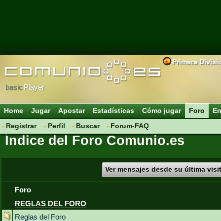
Primera Divisi
basic
Player
Home
Jugar
Apostar
Estadísticas
Cómo jugar
Foro
En
Registrar
Perfil
Buscar
Forum-FAQ
Índice del Foro Comunio.es
Ver mensajes desde su última visi
Foro
REGLAS DEL FORO
Reglas del Foro