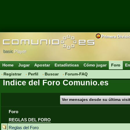
Primera Divisi
basic
Player
Home
Jugar
Apostar
Estadísticas
Cómo jugar
Foro
En
Registrar
Perfil
Buscar
Forum-FAQ
Índice del Foro Comunio.es
Ver mensajes desde su última visi
Foro
REGLAS DEL FORO
Reglas del Foro