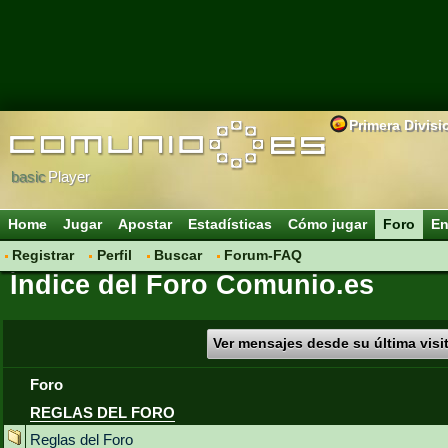
Primera Divisi
basic
Player
Home
Jugar
Apostar
Estadísticas
Cómo jugar
Foro
En
Registrar
Perfil
Buscar
Forum-FAQ
Índice del Foro Comunio.es
Ver mensajes desde su última visi
Foro
REGLAS DEL FORO
Reglas del Foro