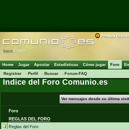
Primera Divisi
basic
Player
Home
Jugar
Apostar
Estadísticas
Cómo jugar
Foro
En
Registrar
Perfil
Buscar
Forum-FAQ
Índice del Foro Comunio.es
Ver mensajes desde su última visi
Foro
REGLAS DEL FORO
Reglas del Foro