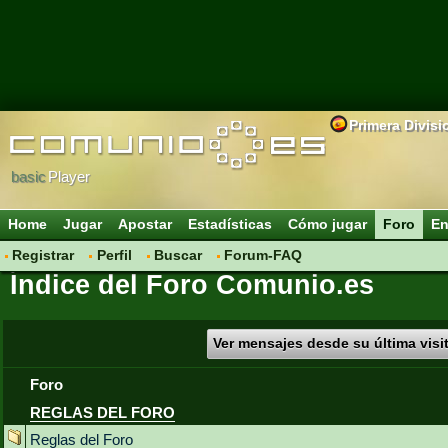
Primera Divisi
basic
Player
Home
Jugar
Apostar
Estadísticas
Cómo jugar
Foro
En
Registrar
Perfil
Buscar
Forum-FAQ
Índice del Foro Comunio.es
Ver mensajes desde su última visi
Foro
REGLAS DEL FORO
Reglas del Foro