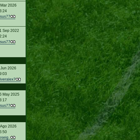
 Mar 2026
3:24
sus77
1 Sep 2022
2:24
sus77
 Jun 2026
9:03
iveralex7
6 May 2025
3:17
sus77
 Ago 2026
6:50
oseig..