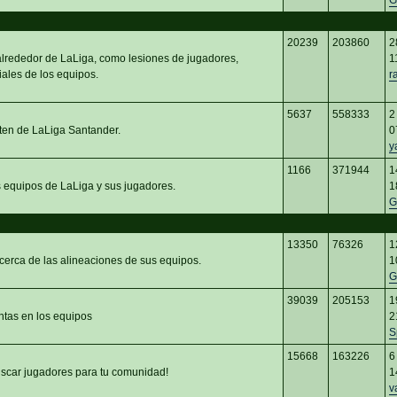
G
20239
203860
2
 alrededor de LaLiga, como lesiones de jugadores,
1
iales de los equipos.
r
5637
558333
2
ten de LaLiga Santander.
0
y
1166
371944
1
s equipos de LaLiga y sus jugadores.
1
G
13350
76326
1
cerca de las alineaciones de sus equipos.
1
G
39039
205153
1
ntas en los equipos
2
S
15668
163226
6
car jugadores para tu comunidad!
1
v