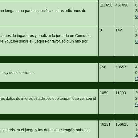
117656
457090
6
no tengan una parte específica u otras ediciones de
2
G
8
142
2
ciones de jugadores y analizar la jornada en Comunio,
2
e Youtube sobre el juego! Por favor, sólo un hilo por
G
756
58557
4
eas y de selecciones
0
R
1059
11303
2
ros datos de interés estadístico que tengan que ver con el
2
G
46281
156625
3
ncontréis en el juego y las dudas que tengáis sobre el
1
J