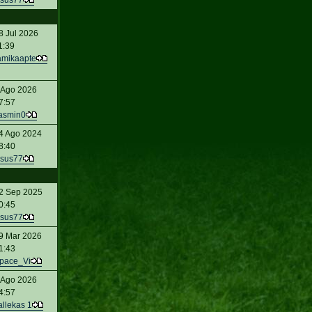
sus77
8 Jul 2026
1:39
amikaapte
 Ago 2026
7:57
asmin0
4 Ago 2024
8:40
sus77
2 Sep 2025
0:45
sus77
9 Mar 2026
1:43
pace_Vi
 Ago 2026
4:57
allekas 1