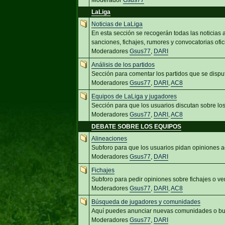
Moderador
Gsus77
LaLiga
Noticias de LaLiga
En esta sección se recogerán todas las noticias
sanciones, fichajes, rumores y convocatorias ofic
Moderadores
Gsus77
,
DARI
Análisis de los partidos
Sección para comentar los partidos que se dispu
Moderadores
Gsus77
,
DARI
,
AC8
Equipos de LaLiga y jugadores
Sección para que los usuarios discutan sobre lo
Moderadores
Gsus77
,
DARI
,
AC8
DEBATE SOBRE LOS EQUIPOS
Alineaciones
Subforo para que los usuarios pidan opiniones a
Moderadores
Gsus77
,
DARI
Fichajes
Subforo para pedir opiniones sobre fichajes o ve
Moderadores
Gsus77
,
DARI
,
AC8
Búsqueda de jugadores y comunidades
Aquí puedes anunciar nuevas comunidades o bus
Moderadores
Gsus77
,
DARI