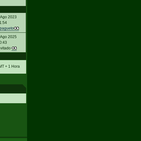
 Ago 2023
1:54
pagueto
 Ago 2025
0:43
nvitado
MT + 1 Hora