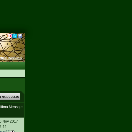
Help translate!
n respuestas
ltimo Mensaje
0 Nov 2017
2:44