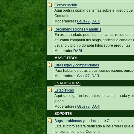
Conversación
Aquí podrás opinar de temas sobre el juego que 
Comunio.
Moderadores
Gsus77
,
DARI
Recomendaciones y análisis
En este apartado podrás publicar tus recomenda
así como compartir tus blogs, podcast o canales d
usuario y prohibido abrir hilos sobre preguntas!
Moderador
DARI
MÁS FÚTBOL
Otras ligas y competiciones
Para hablar de otras Ligas, competiciones europ
Moderadores
Gsus77
,
DARI
ESTADÍSTICAS
Estadísticas
Aqui se colgarán los puntos de cada jornada y ot
juego.
Moderadores
Gsus77
,
DARI
SOPORTE
Bugs, problemas y dudas sobre Comunio:
Este subforo estará dedicado a los errores que e
funcionamiento de Comunio.