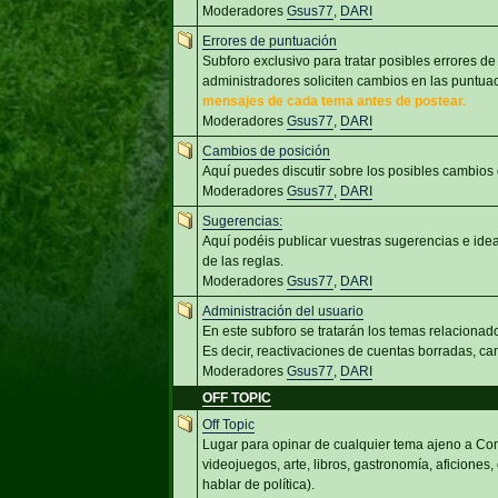
Moderadores
Gsus77
,
DARI
Errores de puntuación
Subforo exclusivo para tratar posibles errores de
administradores soliciten cambios en las puntu
mensajes de cada tema antes de postear.
Moderadores
Gsus77
,
DARI
Cambios de posición
Aquí puedes discutir sobre los posibles cambios
Moderadores
Gsus77
,
DARI
Sugerencias:
Aquí podéis publicar vuestras sugerencias e id
de las reglas.
Moderadores
Gsus77
,
DARI
Administración del usuario
En este subforo se tratarán los temas relacionado
Es decir, reactivaciones de cuentas borradas, cam
Moderadores
Gsus77
,
DARI
OFF TOPIC
Off Topic
Lugar para opinar de cualquier tema ajeno a Com
videojuegos, arte, libros, gastronomía, aficiones,
hablar de política).