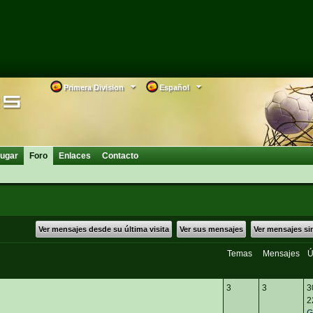
Primera Division
Español
ugar
Foro
Enlaces
Contacto
Ver mensajes desde su última visita
Ver sus mensajes
Ver mensajes si
Temas
Mensajes
Ú
3
3
3
2