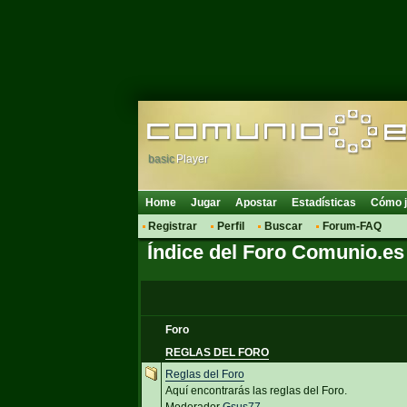
basic
Player
Home
Jugar
Apostar
Estadísticas
Cómo j
Registrar
Perfil
Buscar
Forum-FAQ
Índice del Foro Comunio.es
Foro
REGLAS DEL FORO
Reglas del Foro
Aquí encontrarás las reglas del Foro.