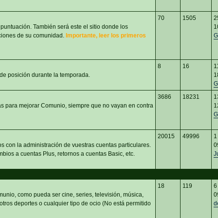
70
1505
2
 puntuación. También será este el sitio donde los
1
aciones de su comunidad.
Importante, leer los primeros
G
8
16
1
 de posición durante la temporada.
1
G
3686
18231
1
eas para mejorar Comunio, siempre que no vayan en contra
1
G
20015
49996
1
s con la administración de vuestras cuentas particulares.
0
bios a cuentas Plus, retornos a cuentas Basic, etc.
J
18
119
6
unio, como pueda ser cine, series, televisión, música,
0
 otros deportes o cualquier tipo de ocio (No está permitido
d