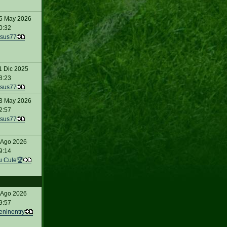
5 May 2026
0:32
sus77
1 Dic 2025
8:23
sus77
3 May 2026
2:57
sus77
 Ago 2026
9:14
u Cule🏆
 Ago 2026
9:57
eninentry