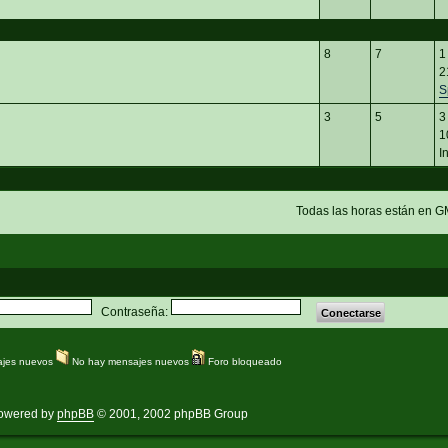
8
7
1
2
S
3
5
3
1
I
Todas las horas están en G
Contraseña:
jes nuevos
No hay mensajes nuevos
Foro bloqueado
owered by
phpBB
© 2001, 2002 phpBB Group