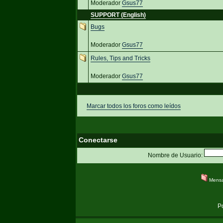
Moderador
Gsus77
SUPPORT (English)
Bugs
Moderador
Gsus77
Rules, Tips and Tricks
Moderador
Gsus77
Marcar todos los foros como leídos
Conectarse
Nombre de Usuario:
Mensa
P