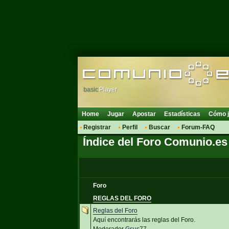
basic
Player
Home
Jugar
Apostar
Estadísticas
Cómo j
Registrar
Perfil
Buscar
Forum-FAQ
Índice del Foro Comunio.es
Foro
REGLAS DEL FORO
Reglas del Foro
Aquí encontrarás las reglas del Foro.