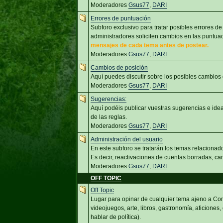
Moderadores
Gsus77
,
DARI
Errores de puntuación
Subforo exclusivo para tratar posibles errores de
administradores soliciten cambios en las puntu
mensajes de cada tema antes de postear.
Moderadores
Gsus77
,
DARI
Cambios de posición
Aquí puedes discutir sobre los posibles cambios
Moderadores
Gsus77
,
DARI
Sugerencias:
Aquí podéis publicar vuestras sugerencias e id
de las reglas.
Moderadores
Gsus77
,
DARI
Administración del usuario
En este subforo se tratarán los temas relacionado
Es decir, reactivaciones de cuentas borradas, cam
Moderadores
Gsus77
,
DARI
OFF TOPIC
Off Topic
Lugar para opinar de cualquier tema ajeno a Com
videojuegos, arte, libros, gastronomía, aficiones,
hablar de política).