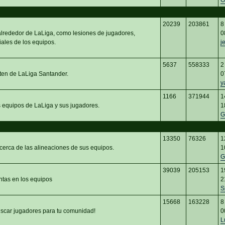
G
20239
203861
8
 alrededor de LaLiga, como lesiones de jugadores,
0
iales de los equipos.
j
5637
558333
2
ten de LaLiga Santander.
0
y
1166
371944
1
s equipos de LaLiga y sus jugadores.
1
G
13350
76326
1
cerca de las alineaciones de sus equipos.
1
G
39039
205153
1
ntas en los equipos
2
S
15668
163228
8
car jugadores para tu comunidad!
0
L