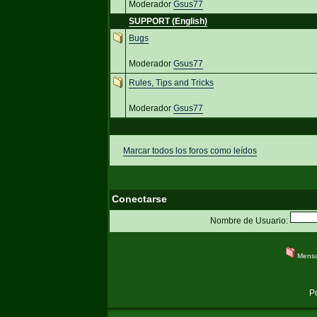
Moderador
Gsus77
SUPPORT (English)
Bugs
Moderador
Gsus77
Rules, Tips and Tricks
Moderador
Gsus77
Marcar todos los foros como leídos
Conectarse
Nombre de Usuario:
Mensa
P