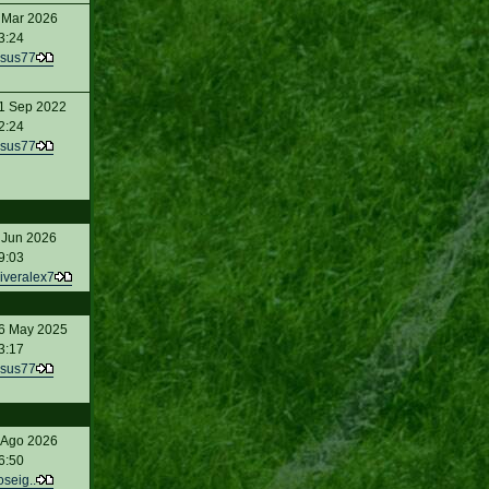
 Mar 2026
3:24
sus77
1 Sep 2022
2:24
sus77
 Jun 2026
9:03
iveralex7
6 May 2025
3:17
sus77
 Ago 2026
6:50
oseig..