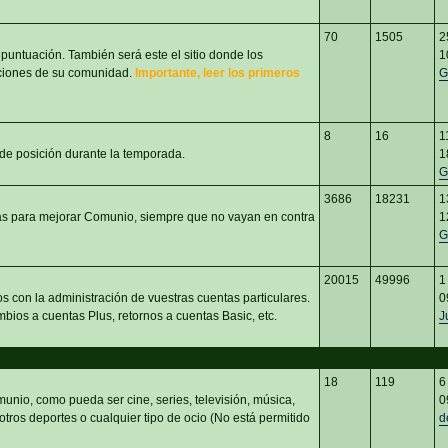
70
1505
2
 puntuación. También será este el sitio donde los
1
aciones de su comunidad.
Importante, leer los primeros
G
8
16
1
 de posición durante la temporada.
1
G
3686
18231
1
eas para mejorar Comunio, siempre que no vayan en contra
1
G
20015
49996
1
s con la administración de vuestras cuentas particulares.
0
bios a cuentas Plus, retornos a cuentas Basic, etc.
J
18
119
6
unio, como pueda ser cine, series, televisión, música,
0
 otros deportes o cualquier tipo de ocio (No está permitido
d