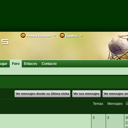
Primera Division
Español
ugar
Foro
Enlaces
Contacto
Ver mensajes desde su última visita
Ver sus mensajes
Ver mensajes si
Temas
Mensajes
Ú
3
3
3
2