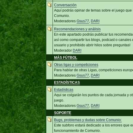
Conversación
Aquí podrás opinar de temas sobre el juego que 
Comunio.
Moderadores
Gsus77
,
DARI
Recomendaciones y análisis
En este apartado podrás publicar tus recomenda
así como compartir tus blogs, podcast o canales d
usuario y prohibido abrir hilos sobre preguntas!
Moderador
DARI
MÁS FÚTBOL
Otras ligas y competiciones
Para hablar de otras Ligas, competiciones europ
Moderadores
Gsus77
,
DARI
ESTADÍSTICAS
Estadísticas
Aqui se colgarán los puntos de cada jornada y ot
juego.
Moderadores
Gsus77
,
DARI
SOPORTE
Bugs, problemas y dudas sobre Comunio:
Este subforo estará dedicado a los errores que e
funcionamiento de Comunio.