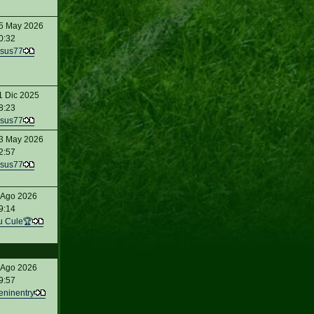
5 May 2026
0:32
sus77
1 Dic 2025
8:23
sus77
3 May 2026
2:57
sus77
 Ago 2026
9:14
u Cule🏆
 Ago 2026
9:57
eninentry