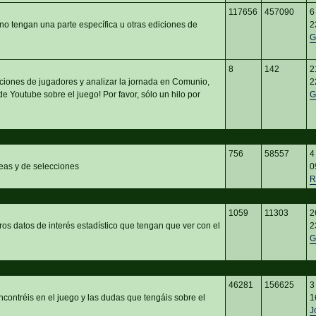
117656
457090
6
no tengan una parte específica u otras ediciones de
2
G
8
142
2
ciones de jugadores y analizar la jornada en Comunio,
2
e Youtube sobre el juego! Por favor, sólo un hilo por
G
756
58557
4
eas y de selecciones
0
R
1059
11303
2
ros datos de interés estadístico que tengan que ver con el
2
G
46281
156625
3
ncontréis en el juego y las dudas que tengáis sobre el
1
J