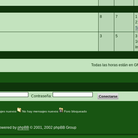
8
7
1
2
S
3
5
3
1
I
Todas las horas están en G
Contraseña:
jes nuevos
No hay mensajes nuevos
Foro bloqueado
owered by
phpBB
© 2001, 2002 phpBB Group