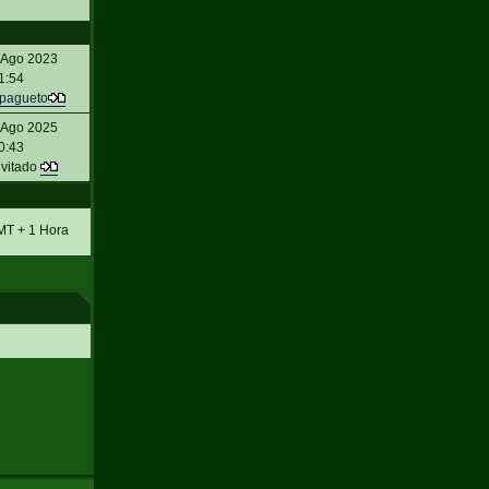
 Ago 2023
1:54
pagueto
 Ago 2025
0:43
nvitado
MT + 1 Hora