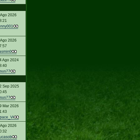
sus77
 Ago 2026
8:21
enny001
 Ago 2026
7:57
asmin0
4 Ago 2024
8:40
sus77
2 Sep 2025
0:45
sus77
9 Mar 2026
1:43
pace_Vi
 Ago 2026
0:32
ucasob