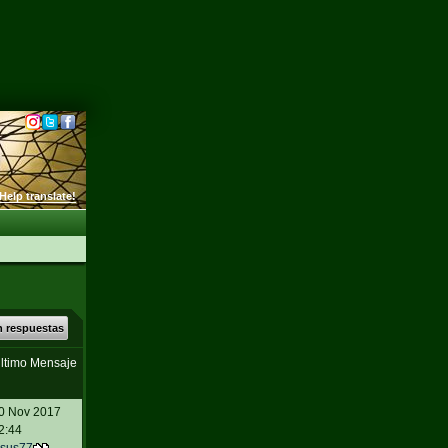
Help translate!
n respuestas
ltimo Mensaje
0 Nov 2017
2:44