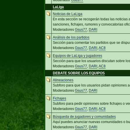
Moderador
Gsus77
LaLiga
Noticias de LaLiga
En esta sección se recogerán todas las noticias
sanciones, fichajes, rumores y convocatorias ofic
Moderadores
Gsus77
,
DARI
Análisis de los partidos
Sección para comentar los partidos que se dispu
Moderadores
Gsus77
,
DARI
,
AC8
Equipos de LaLiga y jugadores
Sección para que los usuarios discutan sobre lo
Moderadores
Gsus77
,
DARI
,
AC8
DEBATE SOBRE LOS EQUIPOS
Alineaciones
Subforo para que los usuarios pidan opiniones a
Moderadores
Gsus77
,
DARI
Fichajes
Subforo para pedir opiniones sobre fichajes o ve
Moderadores
Gsus77
,
DARI
,
AC8
Búsqueda de jugadores y comunidades
Aquí puedes anunciar nuevas comunidades o bus
Moderadores
Gsus77
,
DARI