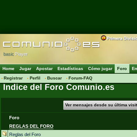
Primera Divisi
basic
Player
Home
Jugar
Apostar
Estadísticas
Cómo jugar
Foro
En
Registrar
Perfil
Buscar
Forum-FAQ
Índice del Foro Comunio.es
Ver mensajes desde su última visi
Foro
REGLAS DEL FORO
Reglas del Foro