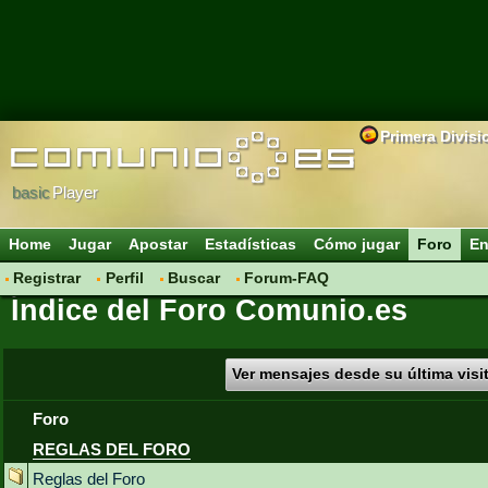
Primera Divisi
basic
Player
Home
Jugar
Apostar
Estadísticas
Cómo jugar
Foro
En
Registrar
Perfil
Buscar
Forum-FAQ
Índice del Foro Comunio.es
Ver mensajes desde su última visi
Foro
REGLAS DEL FORO
Reglas del Foro