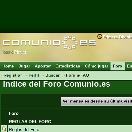
Primera Divisi
basic
Player
Home
Jugar
Apostar
Estadísticas
Cómo jugar
Foro
En
Registrar
Perfil
Buscar
Forum-FAQ
Índice del Foro Comunio.es
Ver mensajes desde su última visi
Foro
REGLAS DEL FORO
Reglas del Foro