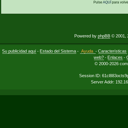
Pulse
AQUÍ
para volve
Powered by
phpBB
© 2001, 
Su publicidad aquí
-
Estado del Sistema
-
Ayuda
-
Características
web?
-
Enlaces
-
© 2000-2026 comu
Session ID: 61cl883octs
Server Addr: 192.1