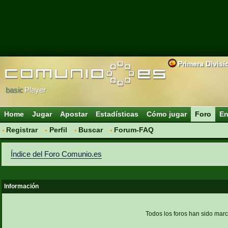
Primera Divisi
basic
Player
Home
Jugar
Apostar
Estadísticas
Cómo jugar
Foro
En
Registrar
Perfil
Buscar
Forum-FAQ
Índice del Foro Comunio.es
Información
Todos los foros han sido mar