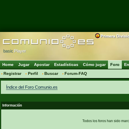
Primera Divisi
basic
Player
Home
Jugar
Apostar
Estadísticas
Cómo jugar
Foro
En
Registrar
Perfil
Buscar
Forum-FAQ
Índice del Foro Comunio.es
Información
Todos los foros han sido mar