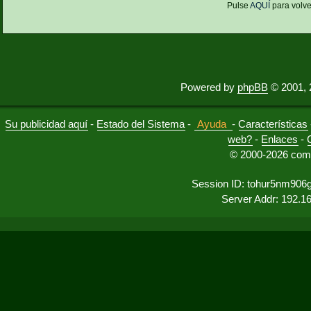
Pulse
AQUÍ
para volve
Powered by
phpBB
© 2001, 
Su publicidad aquí
-
Estado del Sistema
-
Ayuda
-
Características
web?
-
Enlaces
-
© 2000-2026 comu
Session ID: tohur5nm906
Server Addr: 192.1