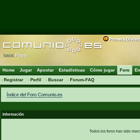
Primera Divisi
basic
Player
Home
Jugar
Apostar
Estadísticas
Cómo jugar
Foro
En
Registrar
Perfil
Buscar
Forum-FAQ
Índice del Foro Comunio.es
Información
Todos los foros han sido mar