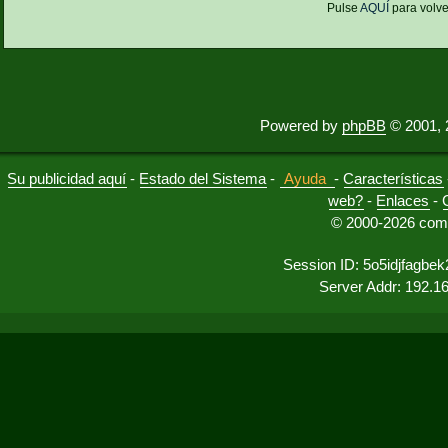
Pulse
AQUÍ
para volve
Powered by
phpBB
© 2001, 
Su publicidad aquí
-
Estado del Sistema
-
Ayuda
-
Características
web?
-
Enlaces
-
© 2000-2026 comu
Session ID: 5o5idjfagbe
Server Addr: 192.1