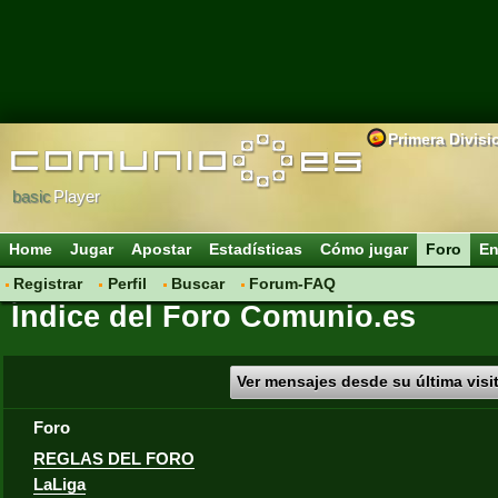
Primera Divisi
basic
Player
Home
Jugar
Apostar
Estadísticas
Cómo jugar
Foro
En
Registrar
Perfil
Buscar
Forum-FAQ
Índice del Foro Comunio.es
Ver mensajes desde su última visi
Foro
REGLAS DEL FORO
LaLiga