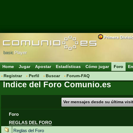
Primera Divisi
basic
Player
Home
Jugar
Apostar
Estadísticas
Cómo jugar
Foro
En
Registrar
Perfil
Buscar
Forum-FAQ
Índice del Foro Comunio.es
Ver mensajes desde su última visi
Foro
REGLAS DEL FORO
Reglas del Foro