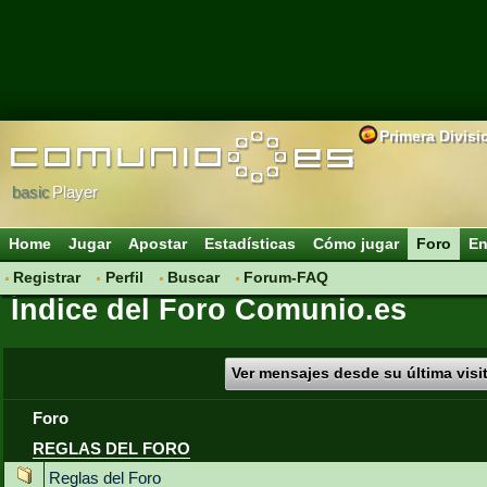
Primera Divisi
basic
Player
Home
Jugar
Apostar
Estadísticas
Cómo jugar
Foro
En
Registrar
Perfil
Buscar
Forum-FAQ
Índice del Foro Comunio.es
Ver mensajes desde su última visi
Foro
REGLAS DEL FORO
Reglas del Foro