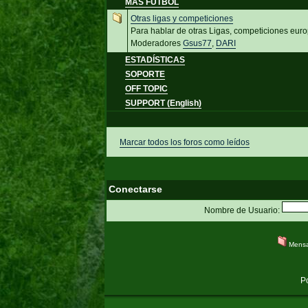
MÁS FÚTBOL
Otras ligas y competiciones
Para hablar de otras Ligas, competiciones eur
Moderadores
Gsus77
,
DARI
ESTADÍSTICAS
SOPORTE
OFF TOPIC
SUPPORT (English)
Marcar todos los foros como leídos
Conectarse
Nombre de Usuario:
Mensa
P