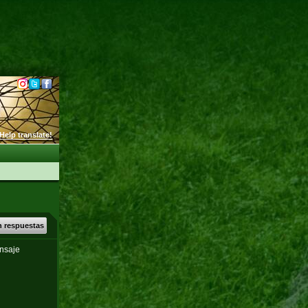
Help translate!
n respuestas
nsaje