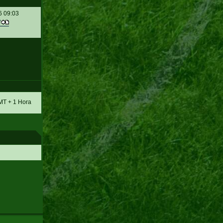
6 09:03
7
MT + 1 Hora