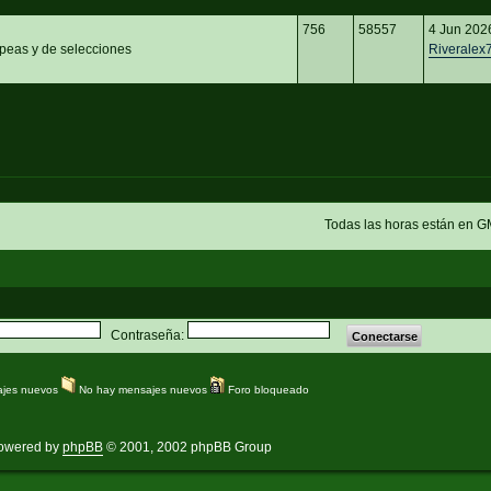
756
58557
4 Jun 202
opeas y de selecciones
Riveralex
Todas las horas están en G
Contraseña:
jes nuevos
No hay mensajes nuevos
Foro bloqueado
owered by
phpBB
© 2001, 2002 phpBB Group