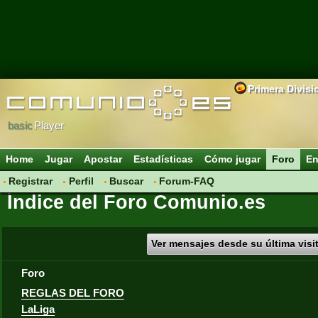
Primera Divisi
basic
Player
Home
Jugar
Apostar
Estadísticas
Cómo jugar
Foro
En
Registrar
Perfil
Buscar
Forum-FAQ
Índice del Foro Comunio.es
Ver mensajes desde su última visi
Foro
REGLAS DEL FORO
LaLiga