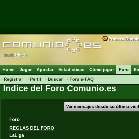
Primera Divisi
basic
Player
Home
Jugar
Apostar
Estadísticas
Cómo jugar
Foro
En
Registrar
Perfil
Buscar
Forum-FAQ
Índice del Foro Comunio.es
Ver mensajes desde su última visi
Foro
REGLAS DEL FORO
LaLiga