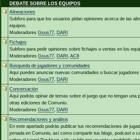
DEBATE SOBRE LOS EQUIPOS
Alineaciones
Subforo para que los usuarios pidan opiniones acerca de las al
equipos.
Moderadores
Gsus77
,
DARI
Fichajes
Subforo para pedir opiniones sobre fichajes o ventas en los equ
Moderadores
Gsus77
,
DARI
,
AC8
Búsqueda de jugadores y comunidades
Aquí puedes anunciar nuevas comunidades o buscar jugadores 
Moderadores
Gsus77
,
DARI
Conversación
Aquí podrás opinar de temas sobre el juego que no tengan una p
otras ediciones de Comunio.
Moderadores
Gsus77
,
DARI
Recomendaciones y análisis
En este apartado podrás publicar tus recomendaciones de jugado
jornada en Comunio, así como compartir tus blogs, podcast o c
sobre el juego! Por favor, sólo un hilo por usuario y prohibido abr