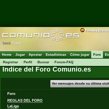
Primera Divisi
basic
Player
Home
Jugar
Apostar
Estadísticas
Cómo jugar
Foro
En
Registrar
Perfil
Buscar
Forum-FAQ
Índice del Foro Comunio.es
Ver mensajes desde su última visi
Foro
REGLAS DEL FORO
LaLiga