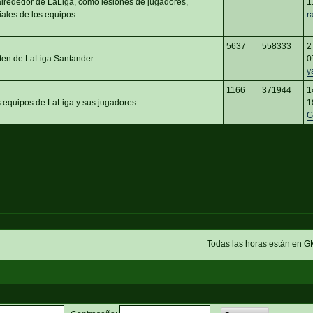
 alrededor de LaLiga, como lesiones de jugadores,
1
iales de los equipos.
r
5637
558333
2
ten de LaLiga Santander.
0
y
1166
371944
1
s equipos de LaLiga y sus jugadores.
1
G
Todas las horas están en G