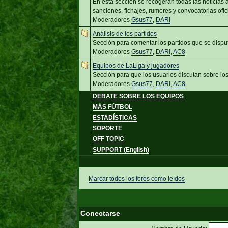
En esta sección se recogerán todas las noticias
sanciones, fichajes, rumores y convocatorias ofic
Moderadores
Gsus77
,
DARI
Análisis de los partidos
Sección para comentar los partidos que se dispu
Moderadores
Gsus77
,
DARI
,
AC8
Equipos de LaLiga y jugadores
Sección para que los usuarios discutan sobre lo
Moderadores
Gsus77
,
DARI
,
AC8
DEBATE SOBRE LOS EQUIPOS
MÁS FÚTBOL
ESTADÍSTICAS
SOPORTE
OFF TOPIC
SUPPORT (English)
Marcar todos los foros como leídos
Conectarse