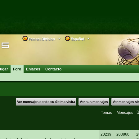
Primera Division
Español
ugar
Foro
Enlaces
Contacto
Ver mensajes desde su última visita
Ver sus mensajes
Ver mensajes si
Temas
Mensajes
Ú
20239
203860
2