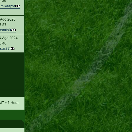
1:39
amikaapte
 Ago 2026
7:57
asmin0
4 Ago 2024
8:40
sus77
MT + 1 Hora