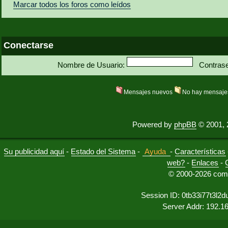
Marcar todos los foros como leídos
Conectarse
Nombre de Usuario:
Contras
Mensajes nuevos
No hay mensaje
Powered by
phpBB
© 2001, 
Su publicidad aquí
-
Estado del Sistema
-
Ayuda
-
Características
web?
-
Enlaces
-
© 2000-2026 comu
Session ID: 0tb33i77t3l
Server Addr: 192.1