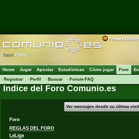
Primera Divisi
basic
Player
Home
Jugar
Apostar
Estadísticas
Cómo jugar
Foro
En
Registrar
Perfil
Buscar
Forum-FAQ
Índice del Foro Comunio.es
Ver mensajes desde su última visi
Foro
REGLAS DEL FORO
LaLiga