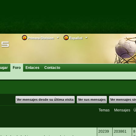
Primera Division
Español
ugar
Foro
Enlaces
Contacto
Ver mensajes desde su última visita
Ver sus mensajes
Ver mensajes si
Temas
Mensajes
Ú
20239
203861
8