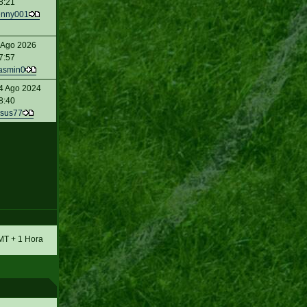
8:21
enny001
 Ago 2026
7:57
asmin0
4 Ago 2024
8:40
sus77
MT + 1 Hora