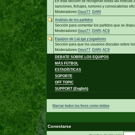
En esta sección se recogerán todas las noticias
sanciones, fichajes, rumores y convocatorias ofic
Moderadores
Gsus77
,
DARI
Análisis de los partidos
Sección para comentar los partidos que se dispu
Moderadores
Gsus77
,
DARI
,
AC8
Equipos de LaLiga y jugadores
Sección para que los usuarios discutan sobre lo
Moderadores
Gsus77
,
DARI
,
AC8
DEBATE SOBRE LOS EQUIPOS
MÁS FÚTBOL
ESTADÍSTICAS
SOPORTE
OFF TOPIC
SUPPORT (English)
Marcar todos los foros como leídos
Conectarse