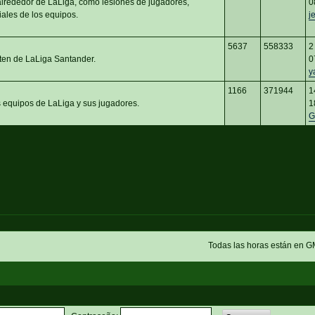
 alrededor de LaLiga, como lesiones de jugadores,
0
iales de los equipos.
j
5637
558333
2
ten de LaLiga Santander.
0
y
1166
371944
1
s equipos de LaLiga y sus jugadores.
1
G
Todas las horas están en G